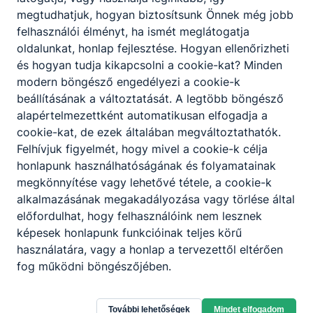
11.
09:25
megtudhatjuk, hogyan biztosítsunk Önnek még jobb
2.
óra
-
felhasználói élményt, ha ismét meglátogatja
óra
12.
10:10
oldalunkat, honlap fejlesztése. Hogyan ellenőrizheti
óra
3.
és hogyan tudja kikapcsolni a cookie-kat? Minden
...
13.
óra
modern böngésző engedélyezi a cookie-k
óra
beállításának a változtatását. A legtöbb böngésző
alapértelmezettként automatikusan elfogadja a
cookie-kat, de ezek általában megváltoztathatók.
Felhívjuk figyelmét, hogy mivel a cookie-k célja
honlapunk használhatóságának és folyamatainak
megkönnyítése vagy lehetővé tétele, a cookie-k
Partnereink
alkalmazásának megakadályozása vagy törlése által
előfordulhat, hogy felhasználóink nem lesznek
képesek honlapunk funkcióinak teljes körű
használatára, vagy a honlap a tervezettől eltérően
fog működni böngészőjében.
További lehetőségek
Mindet elfogadom