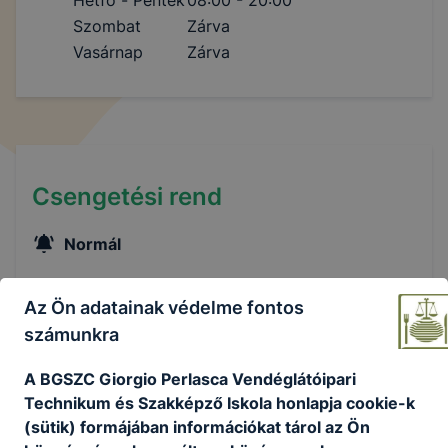
Szombat
Zárva
Vasárnap
Zárva
Csengetési rend
Normál
07:45
0.
Az Ön adatainak védelme fontos
-
óra
számunkra
08:00
08:30
1.
A BGSZC Giorgio Perlasca Vendéglátóipari
-
óra
Technikum és Szakképző Iskola honlapja cookie-k
09:15
(sütik) formájában információkat tárol az Ön
09:25