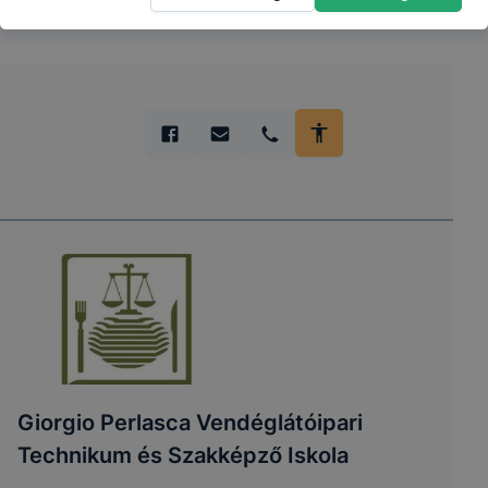
Giorgio Perlasca Vendéglátóipari
Technikum és Szakképző Iskola