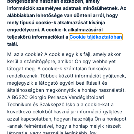
2.
böngészésre használt eszközén, amely
-
óra
információk személyes adatnak minősülhetnek. Az
10:10
alábbiakban lehetősége van dönteni arról, hogy
3.
...
mely típusú cookie-k alkalmazását kívánja
óra
engedélyezni. A cookie-k alkalmazásáról
4.
teljeskörű információkat a
Cookie tájékoztatóban
óra
talál.
5.
Mi az a cookie? A cookie egy kis fájl, amely akkor
óra
kerül a számítógépre, amikor Ön egy webhelyet
6.
látogat meg. A cookie-k számtalan funkcióval
óra
rendelkeznek. Többek között információt gyűjtenek,
7.
Rövidített
megjegyzik a látogató egyéni beállításait és
óra
általánosságban megkönnyítik a honlap használatát.
8.
07:35
A BGSZC Giorgio Perlasca Vendéglátóipari
0.
óra
-
Technikum és Szakképző Iskola a cookie-kat a
óra
9.
08:20
következő célokból használja: információ gyűjtése
óra
08:30
azzal kapcsolatban, hogyan használja Ön a honlapot
1.
10.
-
-annak felmérésével, hogy a honlap melyik részeit
óra
óra
09:15
látogatja, vagy használja leginkább, így