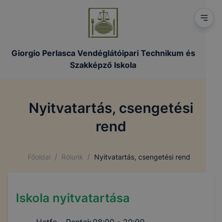
Giorgio Perlasca Vendéglátóipari Technikum és
Szakképző Iskola
Nyitvatartás, csengetési
rend
/
/
Főoldal
Rólunk
Nyitvatartás, csengetési rend
Iskola nyitvatartása
Hetfo - Pentek
08:00 - 20:00