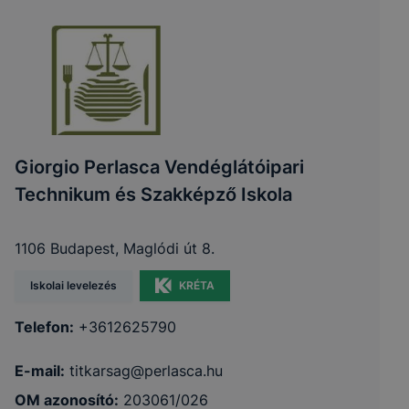
Giorgio Perlasca Vendéglátóipari
Technikum és Szakképző Iskola
1106 Budapest, Maglódi út 8.
Iskolai levelezés
KRÉTA
Telefon:
+3612625790
E-mail:
titkarsag@perlasca.hu
OM azonosító:
203061/026