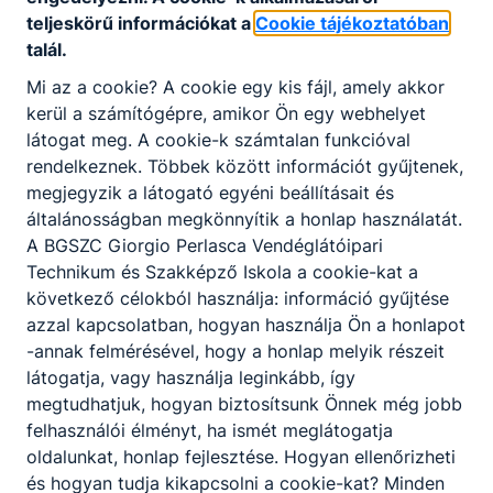
teljeskörű információkat a
Cookie tájékoztatóban
talál.
Mi az a cookie? A cookie egy kis fájl, amely akkor
kerül a számítógépre, amikor Ön egy webhelyet
látogat meg. A cookie-k számtalan funkcióval
rendelkeznek. Többek között információt gyűjtenek,
megjegyzik a látogató egyéni beállításait és
Cukrász szaktechnikus
általánosságban megkönnyítik a honlap használatát.
A BGSZC Giorgio Perlasca Vendéglátóipari
Turizmus-vendéglátás
Technikum és Szakképző Iskola a cookie-kat a
következő célokból használja: információ gyűjtése
Tovább
azzal kapcsolatban, hogyan használja Ön a honlapot
-annak felmérésével, hogy a honlap melyik részeit
látogatja, vagy használja leginkább, így
megtudhatjuk, hogyan biztosítsunk Önnek még jobb
felhasználói élményt, ha ismét meglátogatja
oldalunkat, honlap fejlesztése. Hogyan ellenőrizheti
és hogyan tudja kikapcsolni a cookie-kat? Minden