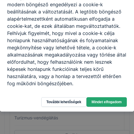
modern böngésző engedélyezi a cookie-k
beállításának a változtatását. A legtöbb böngésző
Pincér - vendégtéri szakember
alapértelmezettként automatikusan elfogadja a
cookie-kat, de ezek általában megváltoztathatók.
Turizmus-vendéglátás
Felhívjuk figyelmét, hogy mivel a cookie-k célja
honlapunk használhatóságának és folyamatainak
Tovább
megkönnyítése vagy lehetővé tétele, a cookie-k
alkalmazásának megakadályozása vagy törlése által
előfordulhat, hogy felhasználóink nem lesznek
képesek honlapunk funkcióinak teljes körű
használatára, vagy a honlap a tervezettől eltérően
fog működni böngészőjében.
További lehetőségek
Mindet elfogadom
Szakács
Turizmus-vendéglátás