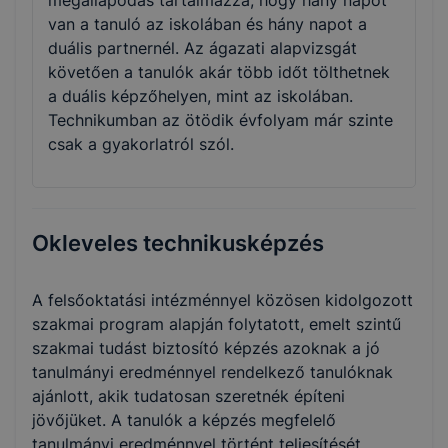
megállapodás tartalmazza, hogy hány napot
van a tanuló az iskolában és hány napot a
duális partnernél. Az ágazati alapvizsgát
követően a tanulók akár több időt tölthetnek
a duális képzőhelyen, mint az iskolában.
Technikumban az ötödik évfolyam már szinte
csak a gyakorlatról szól.
Okleveles technikusképzés
A felsőoktatási intézménnyel közösen kidolgozott
szakmai program alapján folytatott, emelt szintű
szakmai tudást biztosító képzés azoknak a jó
tanulmányi eredménnyel rendelkező tanulóknak
ajánlott, akik tudatosan szeretnék építeni
jövőjüket. A tanulók a képzés megfelelő
tanulmányi eredménnyel történt teljesítését