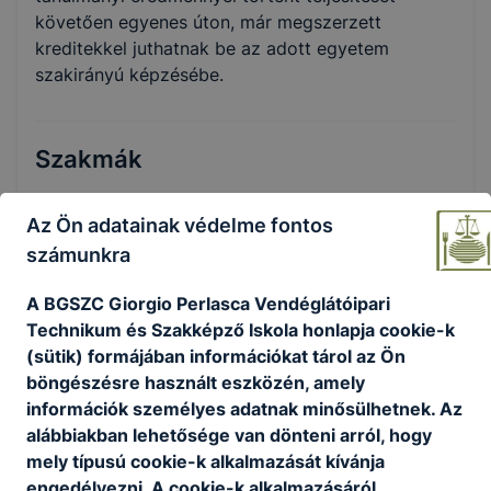
követően egyenes úton, már megszerzett
kreditekkel juthatnak be az adott egyetem
szakirányú képzésébe.
Szakmák
Az Ön adatainak védelme fontos
számunkra
A BGSZC Giorgio Perlasca Vendéglátóipari
Technikum és Szakképző Iskola honlapja cookie-k
(sütik) formájában információkat tárol az Ön
Cukrász
böngészésre használt eszközén, amely
információk személyes adatnak minősülhetnek. Az
Turizmus-vendéglátás
alábbiakban lehetősége van dönteni arról, hogy
mely típusú cookie-k alkalmazását kívánja
Tovább
engedélyezni. A cookie-k alkalmazásáról