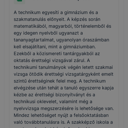
A technikum egyesíti a gimnázium és a
szakmatanulás előnyeit. A képzés során
matematikából, magyarból, történelemből és
egy idegen nyelvből ugyanazt a
tananyagtartalmat, ugyanolyan óraszámban
kell elsajátítani, mint a gimnáziumban.
Ezekből a közismereti tantárgyakból az
oktatás érettségi vizsgával zárul. A
technikumi tanulmányok végén letett szakmai
vizsga ötödik érettségi vizsgatárgyként emelt
szintű érettséginek felel meg. A technikum
elvégzése után tehát a tanuló egyszerre kapja
kézbe az érettségi bizonyítványt és a
technikusi oklevelet, valamint még a
nyelvvizsga megszerzésére is lehetősége van.
Mindez lehetőséget nyújt a felsőoktatásban
való továbbtanulásra is. A szakképző iskola a