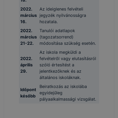
18.
2022.
Az ideiglenes felvételi
március
jegyzék nyilvánosságra
16.
hozatala.
2022.
Tanulói adatlapok
március
(tagozatsorrend)
21-22.
módosítása szükség esetén.
Az iskola megküldi a
2022.
felvételről vagy elutasításról
április
szóló értesítést a
29.
jelentkezőknek és az
általános iskoláknak.
Beiratkozás az iskolába
Időpont
egyidejűleg
később
pályaalkalmassági vizsgálat.