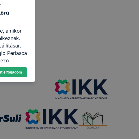
k
körű
re, amikor
elkeznek.
llításait
io Perlasca
kező
asználja Ön
et elfogadom
a, vagy
g jobb
tése.
en modern
több
 de ezek
k célja
 lehetővé