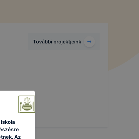
További projektjeink
Iskola
gészésre
tnek. Az