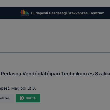
t, hogy felhasználóink nem lesznek képesek honlapunk fun
 használatára, vagy a honlap a tervezettől eltérően fog műk
Budapesti Gazdasági Szakképzési Centrum
ben.
 Perlasca Vendéglátóipari Technikum és Szakk
pest, Maglódi út 8.
velezés
KRÉTA