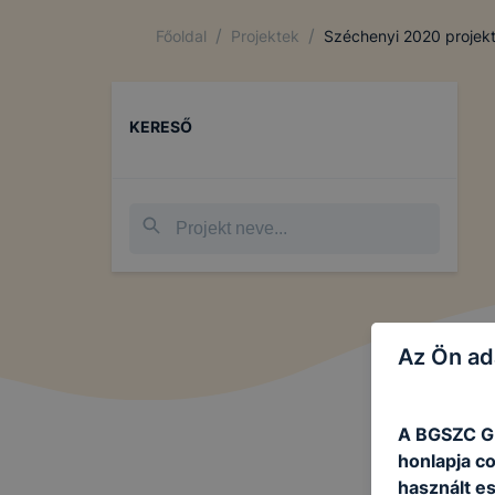
/
/
Főoldal
Projektek
Széchenyi 2020 projek
KERESŐ
Az Ön ad
A BGSZC Gi
honlapja c
használt e