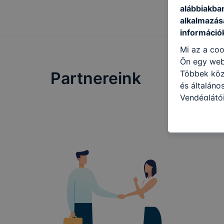
alábbiakba
alkalmazásá
információ
Mi az a coo
Ön egy web
Többek közö
Partnereink
és általáno
Vendéglátó
célokból ha
a honlapot 
használja l
felhasználó
Hogyan elle
böngésző en
böngésző a
általában m
honlapunk 
tétele, a c