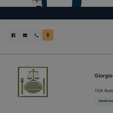
előfordulha
teljes körű
böngészőjé
Giorgio
1106 Buda
Iskolai le