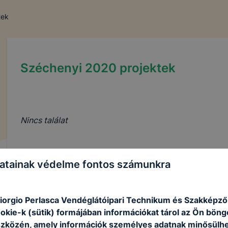
tek
Széchenyi 2020 projektek
Nincs találat
atainak védelme fontos számunkra
orgio Perlasca Vendéglátóipari Technikum és Szakképző 
ookie-k (sütik) formájában információkat tárol az Ön bön
szközén, amely információk személyes adatnak minősülhe