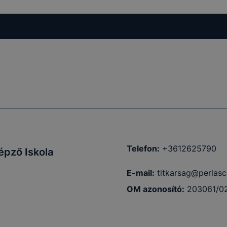
kcióinak
ödni
Telefon:
+3612625790
épző Iskola
E-mail:
titkarsag@perlasc
OM azonosító:
203061/0