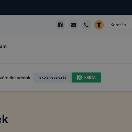
kum
zérdekű adatok
Iskolai levelezés
KRÉTA
ek