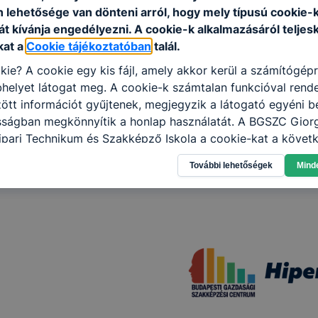
n lehetősége van dönteni arról, hogy mely típusú cookie-
t kívánja engedélyezni. A cookie-k alkalmazásáról teljes
kat a
Cookie tájékoztatóban
talál.
kie? A cookie egy kis fájl, amely akkor kerül a számítógép
helyet látogat meg. A cookie-k számtalan funkcióval rend
tt információt gyűjtenek, megjegyzik a látogató egyéni beá
sságban megkönnyítik a honlap használatát. A BGSZC Giorg
ipari Technikum és Szakképző Iskola a cookie-kat a követ
sználja: információ gyűjtése azzal kapcsolatban, hogyan h
További lehetőségek
Mind
-annak felmérésével, hogy a honlap melyik részeit látogatj
eginkább, így megtudhatjuk, hogyan biztosítsunk Önnek mé
i élményt, ha ismét meglátogatja oldalunkat, honlap fejlesz
nőrizheti és hogyan tudja kikapcsolni a cookie-kat? Mind
gedélyezi a cookie-k beállításának a változtatását. A leg
lapértelmezettként automatikusan elfogadja a cookie-kat,
egváltoztathatók. Felhívjuk figyelmét, hogy mivel a cookie-
használhatóságának és folyamatainak megkönnyítése vagy
ookie-k alkalmazásának megakadályozása vagy törlése által