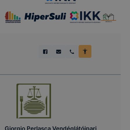
Giorgio Perlasca Vendéglátóipari