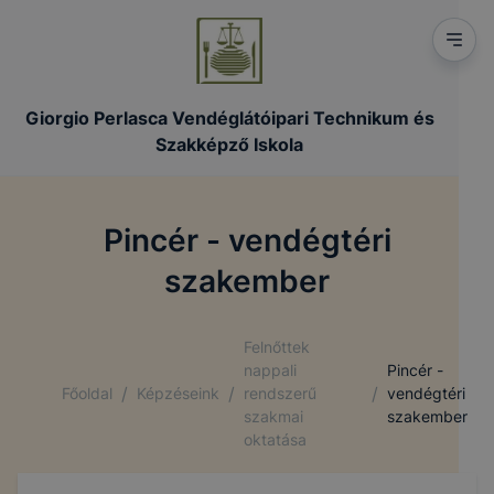
Giorgio Perlasca Vendéglátóipari Technikum és
Szakképző Iskola
Pincér - vendégtéri
szakember
Felnőttek
nappali
Pincér -
/
/
/
Főoldal
Képzéseink
rendszerű
vendégtéri
szakmai
szakember
oktatása