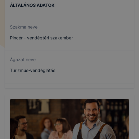
ÁLTALÁNOS ADATOK
Szakma neve
Pincér - vendégtéri szakember
Ágazat neve
Turizmus-vendéglátás
Szakmajegyzék száma
410132304
Képzés időtartama
3 év