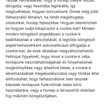
-annak felmérésével, hogy a honlap melyik részeit
ismerteti a választékot, ételeket ajánl az
látogatja, vagy használja leginkább, így
allergének ﬁgyelembevételével, italokat
megtudhatjuk, hogyan biztosítsunk Önnek még jobb
ajánl, azokat párosítja a vendég által
felhasználói élményt, ha ismét meglátogatja
megrendelt ételekhez;
oldalunkat, honlap fejlesztése. Hogyan ellenőrizheti
felveszi a rendelést;
és hogyan tudja kikapcsolni a cookie-kat? Minden
felszolgál, a különböző felszolgálási
modern böngésző engedélyezi a cookie-k
rendszerek és az egység igényeinek
beállításának a változtatását. A legtöbb böngésző
ﬁgyelembevételével előkészíti a
alapértelmezettként automatikusan elfogadja a
felszolgáláshoz szükséges eszközöket,
cookie-kat, de ezek általában megváltoztathatók.
elkészíti az italokat, majd szakszerűen
Felhívjuk figyelmét, hogy mivel a cookie-k célja
kiviszi az ételeket, italokat a vendégek
honlapunk használhatóságának és folyamatainak
asztalához;
megkönnyítése vagy lehetővé tétele, a cookie-k
barista, bartender, sommelier
alkalmazásának megakadályozása vagy törlése által
tevékenységet végez;
előfordulhat, hogy felhasználóink nem lesznek
ﬁgyelemmel kíséri a vendégek kéréseit, a
képesek honlapunk funkcióinak teljes körű
vendégek étkezése során kommunikál,
használatára, vagy a honlap a tervezettől eltérően
tájékozódik elégedettségükről;
fog működni böngészőjében.
megszervezi a saját és beosztott
munkatársai munkáját, ellenőrzi azt;