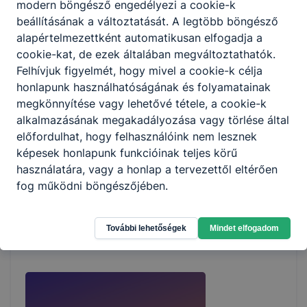
kisgyermekkora óta váratlan veszteségek, lelki traumák,
modern böngésző engedélyezi a cookie-k
különös fordulatok szegélyezték –, s aki egyéni
beállításának a változtatását. A legtöbb böngésző
szenvedéseiből egyetemes érvényű költészetet
alapértelmezettként automatikusan elfogadja a
teremtett."
cookie-kat, de ezek általában megváltoztathatók.
Felhívjuk figyelmét, hogy mivel a cookie-k célja
honlapunk használhatóságának és folyamatainak
megkönnyítése vagy lehetővé tétele, a cookie-k
alkalmazásának megakadályozása vagy törlése által
Szerezz érettségit a Giorgioban!
előfordulhat, hogy felhasználóink nem lesznek
képesek honlapunk funkcióinak teljes körű
Érettségire felkészítő, két éves képzés szakmával
használatára, vagy a honlap a tervezettől eltérően
rendelkezők részére nappali és esti tagozaton is! Két
fog működni böngészőjében.
tanév alatt érettségi bizonyítvány szerezhető a
közismereti tárgyak tanulásával.
További lehetőségek
Mindet elfogadom
2022. ápr. 12.
Iskola