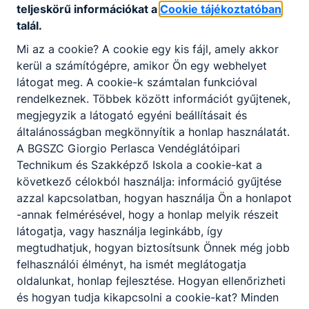
teljeskörű információkat a
Cookie tájékoztatóban
talál.
Mi az a cookie? A cookie egy kis fájl, amely akkor
kerül a számítógépre, amikor Ön egy webhelyet
látogat meg. A cookie-k számtalan funkcióval
rendelkeznek. Többek között információt gyűjtenek,
megjegyzik a látogató egyéni beállításait és
általánosságban megkönnyítik a honlap használatát.
A magyar költészet napja
A BGSZC Giorgio Perlasca Vendéglátóipari
Technikum és Szakképző Iskola a cookie-kat a
Részlet a Nemzeti Évfordulók Titkársága honlapjáról:
„Akár meg is fordíthatnánk a két dátumot: József Attila
következő célokból használja: információ gyűjtése
akkor született meg országosan elismert költőként,
azzal kapcsolatban, hogyan használja Ön a honlapot
amikor Balatonszárszón kiállították róla a hivatalos halotti
-annak felmérésével, hogy a honlap melyik részeit
bizonyítványt. A kor- és pályatársak többsége csak a
látogatja, vagy használja leginkább, így
bulvárszenzációként tálalt halálhír után döbbent rá,
2022. máj. 1.
Iskola
megtudhatjuk, hogyan biztosítsunk Önnek még jobb
milyen kivételes életművet alkotott ez a mindaddig csak
felhasználói élményt, ha ismét meglátogatja
„jó költő”-ként számon tartott, zavarba ejtően sokféle
oldalunkat, honlap fejlesztése. Hogyan ellenőrizheti
hangon megszólaló – ezért gyakran félreértett –,
posztumusz fölfedezett zseni, akinek életútját
és hogyan tudja kikapcsolni a cookie-kat? Minden