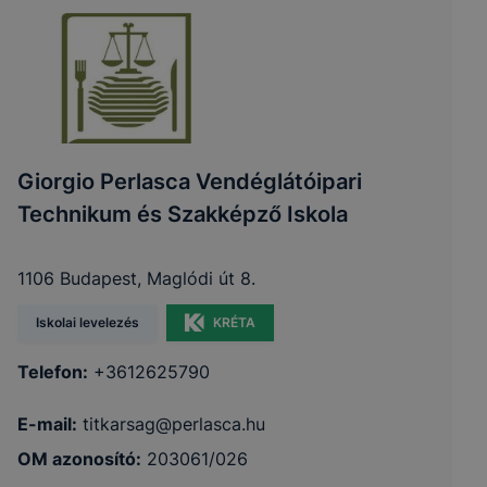
Giorgio Perlasca Vendéglátóipari
Technikum és Szakképző Iskola
1106 Budapest, Maglódi út 8.
Iskolai levelezés
KRÉTA
Telefon:
+3612625790
E-mail:
titkarsag@perlasca.hu
OM azonosító:
203061/026