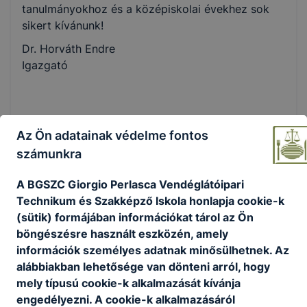
tanulmányokhoz és a középiskolai évekhez sok
sikert kívánunk!
Dr. Horváth Endre
Igazgató
Az Ön adatainak védelme fontos
Megosztás
számunkra
A BGSZC Giorgio Perlasca Vendéglátóipari
Technikum és Szakképző Iskola honlapja cookie-k
(sütik) formájában információkat tárol az Ön
KAPCSOLÓDÓ HÍREK
böngészésre használt eszközén, amely
információk személyes adatnak minősülhetnek. Az
alábbiakban lehetősége van dönteni arról, hogy
mely típusú cookie-k alkalmazását kívánja
engedélyezni. A cookie-k alkalmazásáról